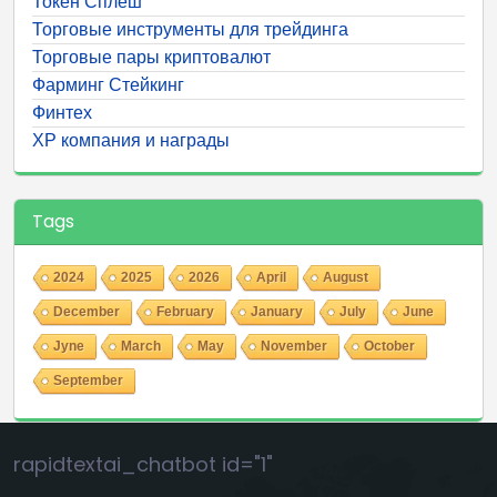
Токен Сплеш
Торговые инструменты для трейдинга
Торговые пары криптовалют
Фарминг Стейкинг
Финтех
ХР компания и награды
Tags
2024
2025
2026
April
August
December
February
January
July
June
Jyne
March
May
November
October
September
rapidtextai_chatbot id="1"