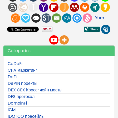
Yum
Categories
CeDeFi
CPA маркетинг
DeFi
DePIN проекты
DEX CEX Кросс-чейн мосты
DFS протокол
DomainFi
ICM
IDO ICO пресейлы