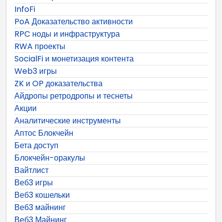
InfoFi
PoA Доказательство активности
RPC ноды и инфраструктура
RWA проекты
SocialFi и монетизация контента
Web3 игры
ZK и OP доказательства
Айдропы ретродропы и теснеты
Акции
Аналитические инструменты
Аптос Блокчейн
Бета доступ
Блокчейн-оракулы
Вайтлист
Веб3 игры
Веб3 кошельки
Веб3 майнинг
Веб3 Майнинг