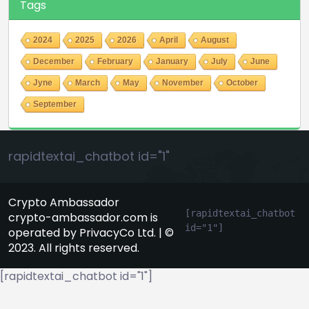
Tags
2024
2025
2026
April
August
December
February
January
July
June
Jyne
March
May
November
October
September
rapidtextai_chatbot id="1"
Crypto Ambassador
[rapidtextai_chatbot 
crypto-ambassador.com is
id="1"]
operated by PrivacyCo Ltd. | ©
2023. All rights reserved.
[rapidtextai_chatbot id="1"]