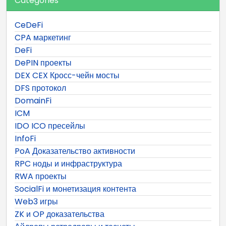
Categories
CeDeFi
CPA маркетинг
DeFi
DePIN проекты
DEX CEX Кросс-чейн мосты
DFS протокол
DomainFi
ICM
IDO ICO пресейлы
InfoFi
PoA Доказательство активности
RPC ноды и инфраструктура
RWA проекты
SocialFi и монетизация контента
Web3 игры
ZK и OP доказательства