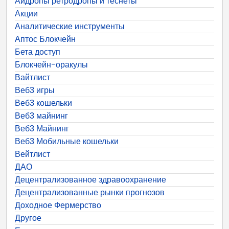
Айдропы ретродропы и теснеты
Акции
Аналитические инструменты
Аптос Блокчейн
Бета доступ
Блокчейн-оракулы
Вайтлист
Веб3 игры
Веб3 кошельки
Веб3 майнинг
Веб3 Майнинг
Веб3 Мобильные кошельки
Вейтлист
ДАО
Децентрализованное здравоохранение
Децентрализованные рынки прогнозов
Доходное Фермерство
Другое