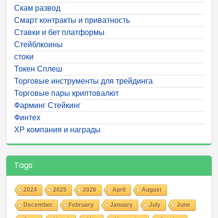
Скам развод
Смарт контракты и приватность
Ставки и бет платформы
Стейблкоины
стоки
Токен Сплеш
Торговые инструменты для трейдинга
Торговые пары криптовалют
Фарминг Стейкинг
Финтех
ХР компания и награды
Tags
2024
2025
2026
April
August
December
February
January
July
June