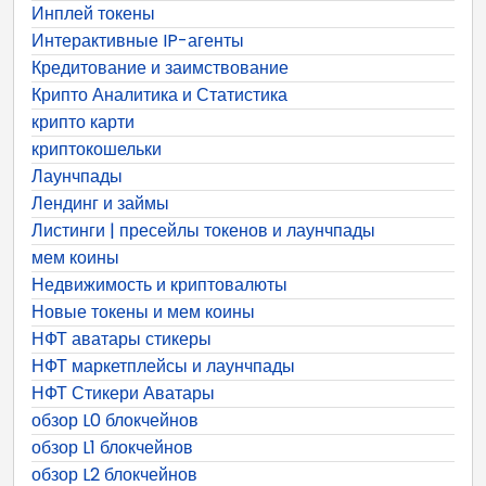
Инплей токены
Интерактивные IP-агенты
Кредитование и заимствование
Крипто Аналитика и Статистика
крипто карти
криптокошельки
Лаунчпады
Лендинг и займы
Листинги | пресейлы токенов и лаунчпады
мем коины
Недвижимость и криптовалюты
Новые токены и мем коины
НФТ аватары стикеры
НФТ маркетплейсы и лаунчпады
НФТ Стикери Аватары
обзор L0 блокчейнов
обзор L1 блокчейнов
обзор L2 блокчейнов