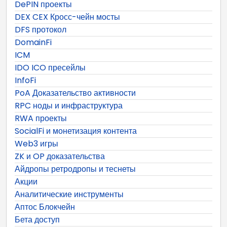
DePIN проекты
DEX CEX Кросс-чейн мосты
DFS протокол
DomainFi
ICM
IDO ICO пресейлы
InfoFi
PoA Доказательство активности
RPC ноды и инфраструктура
RWA проекты
SocialFi и монетизация контента
Web3 игры
ZK и OP доказательства
Айдропы ретродропы и теснеты
Акции
Аналитические инструменты
Аптос Блокчейн
Бета доступ