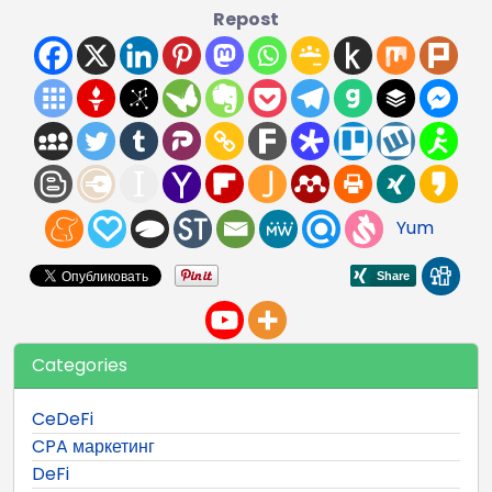
Repost
Yum
Categories
CeDeFi
CPA маркетинг
DeFi