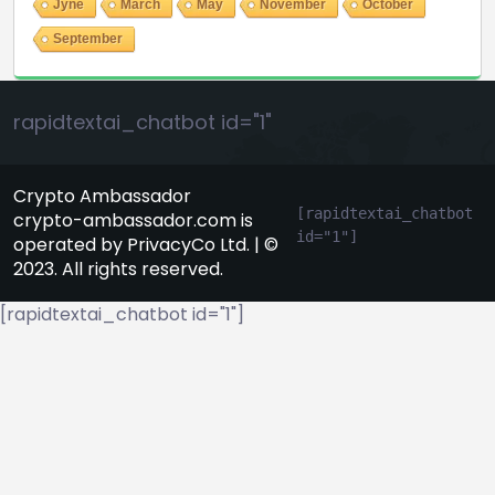
Jyne
March
May
November
October
September
rapidtextai_chatbot id="1"
Crypto Ambassador
[rapidtextai_chatbot 
crypto-ambassador.com is
id="1"]
operated by PrivacyCo Ltd. | ©
2023. All rights reserved.
[rapidtextai_chatbot id="1"]