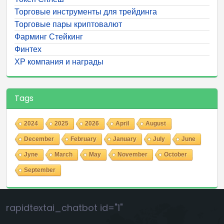
Торговые инструменты для трейдинга
Торговые пары криптовалют
Фарминг Стейкинг
Финтех
ХР компания и награды
Tags
2024
2025
2026
April
August
December
February
January
July
June
Jyne
March
May
November
October
September
rapidtextai_chatbot id="1"