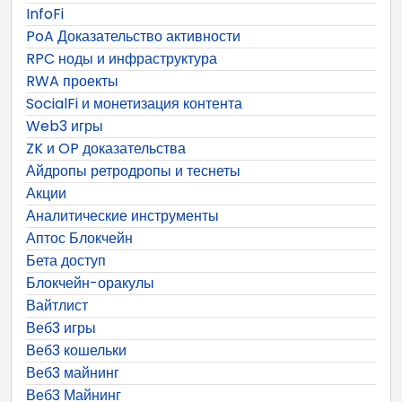
InfoFi
PoA Доказательство активности
RPC ноды и инфраструктура
RWA проекты
SocialFi и монетизация контента
Web3 игры
ZK и OP доказательства
Айдропы ретродропы и теснеты
Акции
Аналитические инструменты
Аптос Блокчейн
Бета доступ
Блокчейн-оракулы
Вайтлист
Веб3 игры
Веб3 кошельки
Веб3 майнинг
Веб3 Майнинг