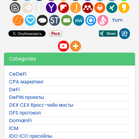
Yum
Categories
CeDeFi
CPA маркетинг
DeFi
DePIN проекты
DEX CEX Кросс-чейн мосты
DFS протокол
DomainFi
ICM
IDO ICO пресейлы