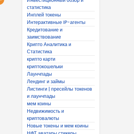
Инвестиционный обзор и
статистика
Инплей токены
Интерактивные IP-агенты
Кредитование и
заимствование
Крипто Аналитика и
Статистика
крипто карти
криптокошельки
Лаунчпады
Лендинг и займы
Листинги | пресейлы токенов
и лаунчпады
мем коины
Недвижимость и
криптовалюты
Новые токены и мем коины
НФТ аватары стикеры