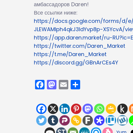
амбассадоров Daren!
Все ссылки ниже:
https://docs.google.com/forms/d/e
JLEWAMIph4qkJ3IdYvp8p-XSYcvA/vi
https://app.daren.market/ru-RU?ic=E
https://twitter.com/Daren_Market
https://t.me/Daren_Market
https://discord.gg/GBnArCEs4Y
Facebook
Mastodon
Email
Отправить
Yum