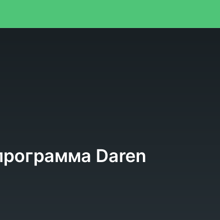
я
программа Daren