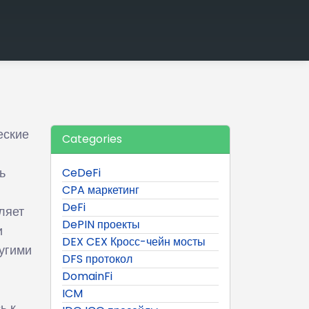
еские
Categories
ь
CeDeFi
CPA маркетинг
DeFi
ляет
DePIN проекты
и
DEX CEX Кросс-чейн мосты
угими
DFS протокол
DomainFi
ICM
ь к