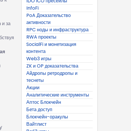
IDO ICO пресейлы
InfoFi
PoA Доказательство
активности
 и за
RPC ноды и инфраструктура
RWA проекты
бствуя
SocialFi и монетизация
контента
ая
Web3 игры
и
ZK и OP доказательства
Айдропы ретродропы и
теснеты
Акции
Аналитические инструменты
Аптос Блокчейн
Бета доступ
Блокчейн-оракулы
Вайтлист
у