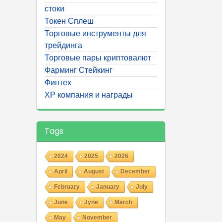
стоки
Токен Сплеш
Торговые инструменты для
трейдинга
Торговые пары криптовалют
Фарминг Стейкинг
Финтех
ХР компания и награды
Tags
2024
2025
2026
April
August
December
February
January
July
June
Jyne
March
May
November