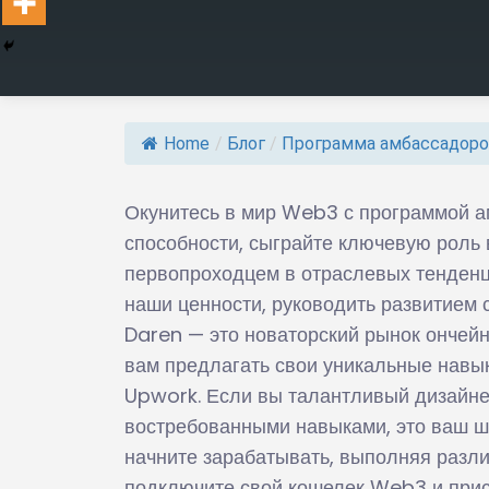
Home
/
Блог
/
Программа амбассадор
Окунитесь в мир Web3 с программой а
способности, сыграйте ключевую роль
первопроходцем в отраслевых тенденц
наши ценности, руководить развитием
Daren — это новаторский рынок ончейн
вам предлагать свои уникальные навык
Upwork. Если вы талантливый дизайнер
востребованными навыками, это ваш ша
начните зарабатывать, выполняя разли
подключите свой кошелек Web3 и прист