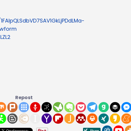
/1FAIpQLSdbVD7SAV1GkLjPDdLMa-
ewform
LZL2
Repost