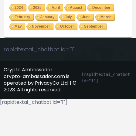
2024
2025
April
August
December
February
January
July
June
March
May
November
October
September
rapidtextai_chatbot id="1"
Crypto Ambassador
[rapidtextai_chatbot 
crypto-ambassador.com is
id="1"]
operated by PrivacyCo Ltd. | ©
2023. All rights reserved.
[rapidtextai_chatbot id="1"]