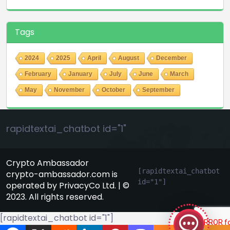
Tags
2024
2025
April
August
December
February
January
July
June
March
May
November
October
September
rapidtextai_chatbot id="1"
Crypto Ambassador
[rapidtextai_chatbot 
crypto-ambassador.com is
id="1"]
operated by PrivacyCo Ltd. | ©
GeekyBot
2023. All rights reserved.
online
[rapidtextai_chatbot id="1"]