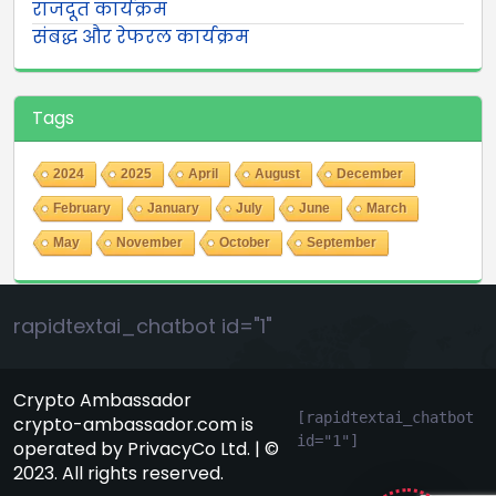
राजदूत कार्यक्रम
संबद्ध और रेफरल कार्यक्रम
Tags
2024
2025
April
August
December
February
January
July
June
March
May
November
October
September
rapidtextai_chatbot id="1"
Crypto Ambassador
[rapidtextai_chatbot 
crypto-ambassador.com is
id="1"]
operated by PrivacyCo Ltd. | ©
GeekyBot
2023. All rights reserved.
online