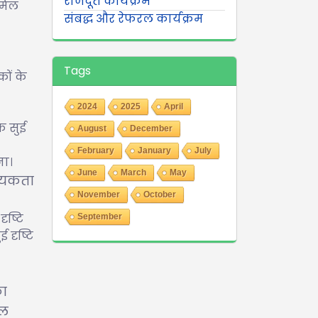
राजदूत कार्यक्रम
ामिल
संबद्ध और रेफरल कार्यक्रम
Tags
कों के
2024
2025
April
क सुई
August
December
February
January
July
ना।
June
March
May
श्यकता
November
October
ृष्टि
September
 दृष्टि
का
फल