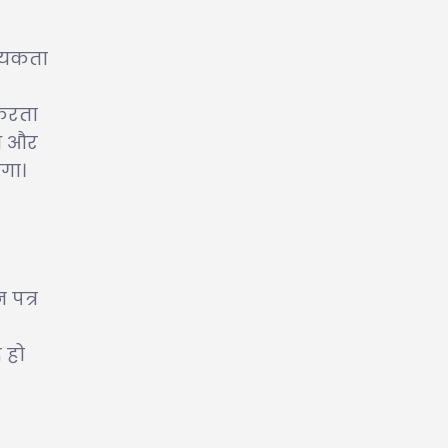
श्यकता
 करता
ध और
गा।
 पत्र
 हो