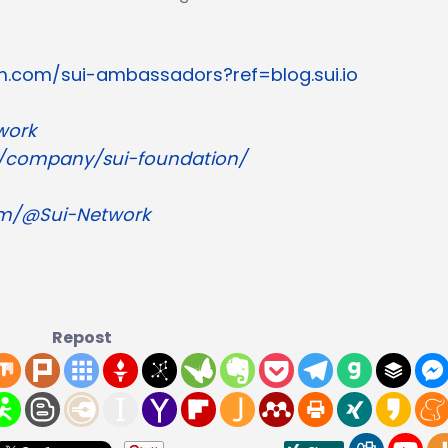
m.com/sui-ambassadors?ref=blog.sui.io
work
m/company/sui-foundation/
om/@Sui-Network
Repost