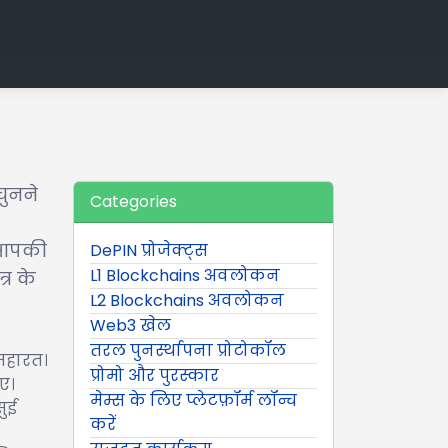
चुनने
Categories
ा आपकी
DePIN प्रोजेक्ट्स
L1 Blockchains अवलोकन
्र के
L2 Blockchains अवलोकन
Web3 खेल
तरल पुनर्स्थापना प्रोटोकॉल
 महारत।
प्रोमो और पुरस्कार
ए।
मेम्स के लिए प्लेटफ़ॉर्म लॉन्च
सुई
करें