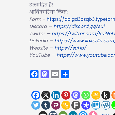
उत्साहित हैं!
आधिकारिक लिंक:
Form
–
https://dolgd3czqb3.typefor
Discord —
https://discord.gg/sui
Twitter —
https://twitter.com/SuiNet
LinkedIn —
https://www.linkedin.co
Website —
https://sui.io/
YouTube —
https://www.youtube.c
Facebook
Mastodon
Email
Share