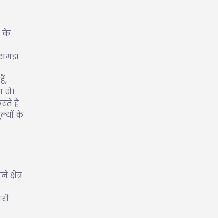
 के
ी समझ
ं,
म से।
ते हैं
्यों के
क्षेत्र
ारी