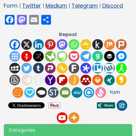
Form
|
Twitter
|
Medium
|
Telegram
|
Discord
Facebook
Mastodon
Email
Share
Repost
Yum
Categories