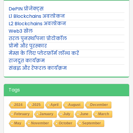
DePIN प्रोजेक्ट्स
L1 Blockchains अवलोकन
L2 Blockchains अवलोकन
Web3 खेल
तरल पुनर्स्थापना प्रोटोकॉल
प्रोमो और पुरस्कार
मेम्स के लिए प्लेटफ़ॉर्म लॉन्च करें
राजदूत कार्यक्रम
संबद्ध और रेफरल कार्यक्रम
Tags
2024
2025
April
August
December
February
January
July
June
March
May
November
October
September