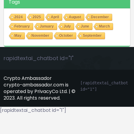
Tags
2024
2025
April
August
December
February
January
July
June
March
May
November
October
September
rapidtextai_chatbot id="1"
Crypto Ambassador
[rapidtextai_chatbot 
crypto-ambassador.com is
id="1"]
operated by PrivacyCo Ltd. | ©
2023. All rights reserved.
[rapidtextai_chatbot id="1"]