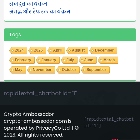
राजदूत कार्यक्रम
संबद्ध और रेफरल कार्यक्रम
Tags
2024
2025
April
August
December
February
January
July
June
March
May
November
October
September
rapidtextai_chatbot id="1"
Crypto Ambassador
[rapidtextai_chatbot 
crypto-ambassador.com is
id="1"]
operated by PrivacyCo Ltd. | ©
GeekyBot
2023. All rights reserved.
online