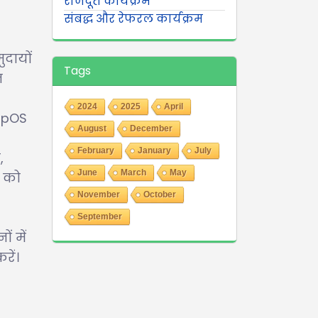
राजदूत कार्यक्रम
संबद्ध और रेफरल कार्यक्रम
ुदायों
Tags
त
2024
2025
April
appOS
August
December
February
January
July
,
June
March
May
ी को
November
October
September
ं में
रें।