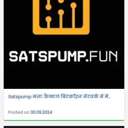
Satspump मज़ा: फ्रैक्टल बिटकॉइन नेटवर्क में मे...
Posted on
30.09.2024