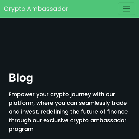
Skip to content
Crypto Ambassador
Main Navigation
Blog
Empower your crypto journey with our
platform, where you can seamlessly trade
and invest, redefining the future of finance
through our exclusive crypto ambassador
program