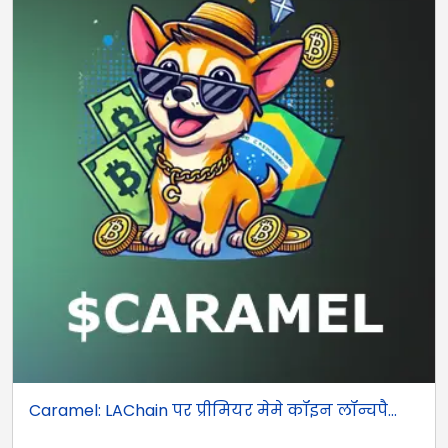
Caramel: LAChain पर प्रीमियर मेमे कॉइन लॉन्चपै...