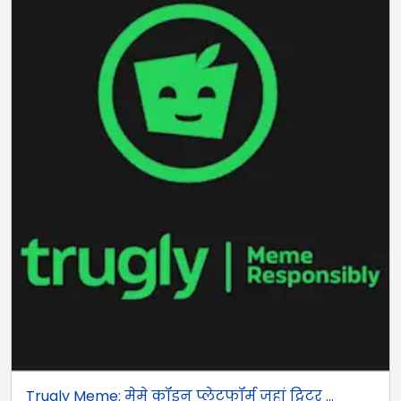
Trugly Meme: मेमे कॉइन प्लेटफॉर्म जहां ट्विटर ...