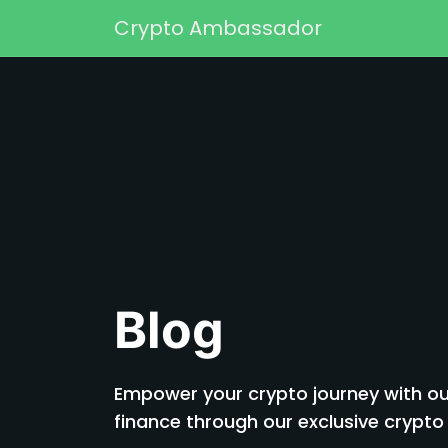
Skip to content
Crypto Ambassador
Main Navigation
Blog
Empower your crypto journey with our
finance through our exclusive cryp