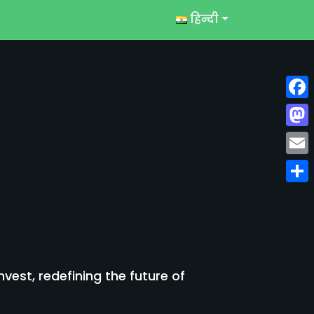
हिन्दी
Face
Mast
Emai
Shar
est, redefining the future of