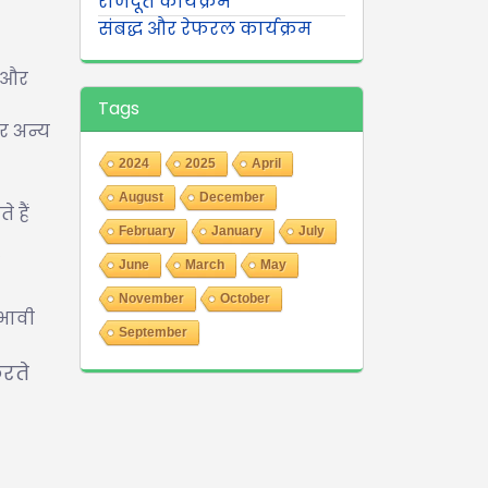
राजदूत कार्यक्रम
संबद्ध और रेफरल कार्यक्रम
ं और
Tags
र अन्य
2024
2025
April
August
December
 हैं
February
January
July
June
March
May
November
October
रभावी
September
करते