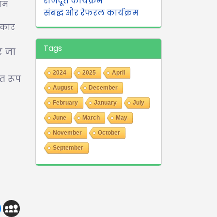
राजदूत कार्यक्रम
काम
संबद्ध और रेफरल कार्यक्रम
 आकार
Tags
र जा
2024
2025
April
त रूप
August
December
February
January
July
June
March
May
November
October
September